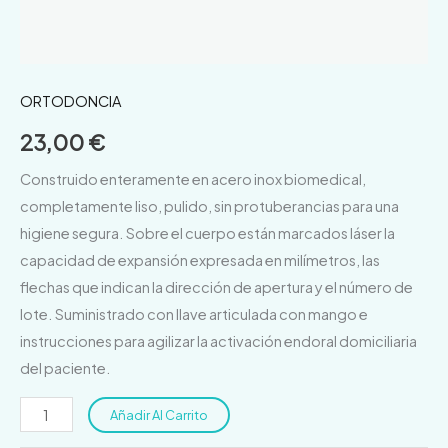
ORTODONCIA
23,00
€
Construido enteramente en acero inox biomedical,
completamente liso, pulido, sin protuberancias para una
higiene segura. Sobre el cuerpo están marcados láser la
capacidad de expansión expresada en milímetros, las
flechas que indican la dirección de apertura y el número de
lote. Suministrado con llave articulada con mango e
instrucciones para agilizar la activación endoral domiciliaria
del paciente.
Añadir Al Carrito