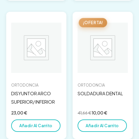
El
El
precio
precio
¡OFERTA!
original
actual
era:
es:
41,66 €.
10,00 €.
ORTODONCIA
ORTODONCIA
DISYUNTOR ARCO
SOLDADURA DENTAL
SUPERIOR/ INFERIOR
23,00
€
41,66
€
10,00
€
Añadir Al Carrito
Añadir Al Carrito