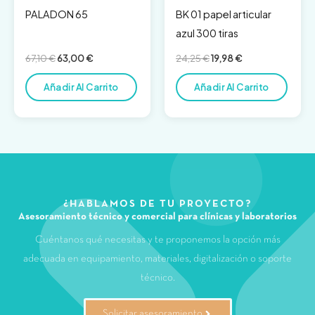
PALADON 65
BK 01 papel articular
azul 300 tiras
67,10
€
63,00
€
24,25
€
19,98
€
Añadir Al Carrito
Añadir Al Carrito
¿HABLAMOS DE TU PROYECTO?
Asesoramiento técnico y comercial para clínicas y laboratorios
Cuéntanos qué necesitas y te proponemos la opción más
adecuada en equipamiento, materiales, digitalización o soporte
técnico.
Solicitar asesoramiento