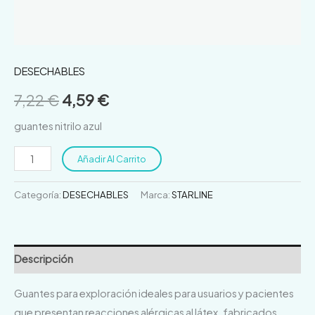
DESECHABLES
7,22
€
4,59
€
guantes nitrilo azul
Añadir Al Carrito
Categoría:
DESECHABLES
Marca:
STARLINE
Descripción
Guantes para exploración ideales para usuarios y pacientes
que presentan reacciones alérgicas al látex. fabricados