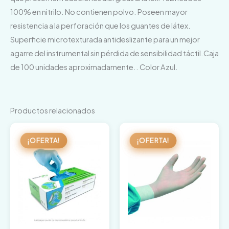
100% en nitrilo. No contienen polvo. Poseen mayor
resistencia a la perforación que los guantes de látex.
Superficie microtexturada antideslizante para un mejor
agarre del instrumental sin pérdida de sensibilidad táctil.Caja
de 100 unidades aproximadamente.. Color Azul.
Productos relacionados
El
El
El
El
precio
precio
precio
precio
¡OFERTA!
¡OFERTA!
¡OFERTA!
¡OFERTA!
original
actual
original
actual
era:
es:
era:
es:
7,22 €.
4,59 €.
7,22 €.
3,59 €.